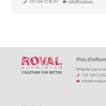
+33 164 13 85 97
info@roval.eu
Plus d’infor
N’hésitez pas à con
TOGETHER FOR BETTER
+33 164 13 85
info@rovalalu