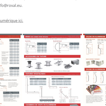
nfo@roval.eu.
umérique ici.