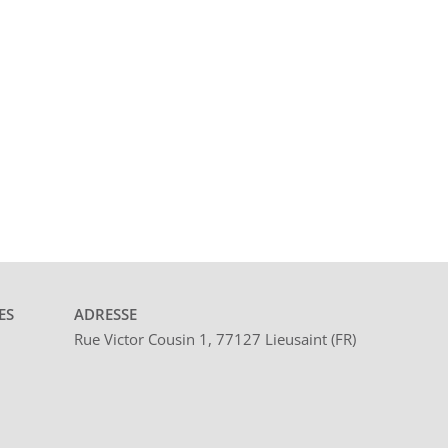
ES
ADRESSE
Rue Victor Cousin 1, 77127 Lieusaint (FR)