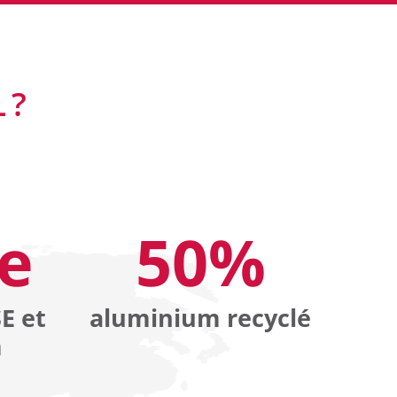
 ?
ve
50%
E et
aluminium recyclé
m