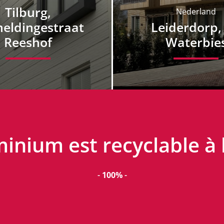
Tilburg,
Nederland
eldingestraat
Leiderdorp,
Reeshof
Waterbie
inium est recyclable à l
-
100%
-