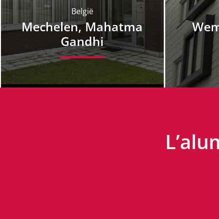
België
Mechelen, Mahatma
Wem
Gandhi
L’alum