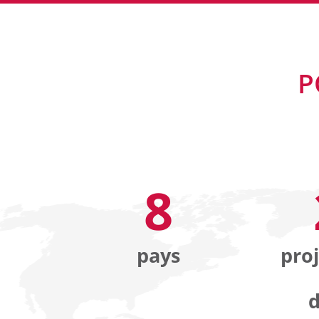
P
8
pays
proj
d